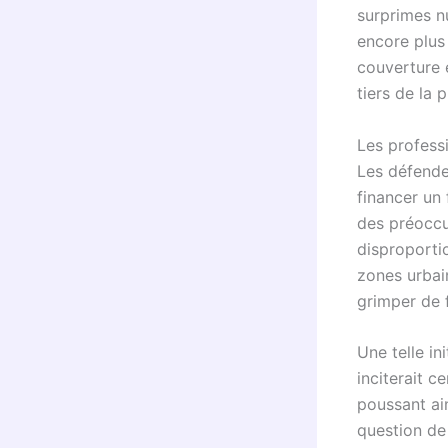
surprimes nu
encore plus 
couverture 
tiers de la 
Les professi
Les défende
financer un 
des préoccu
disproporti
zones urbai
grimper de f
Une telle in
inciterait c
poussant ai
question de