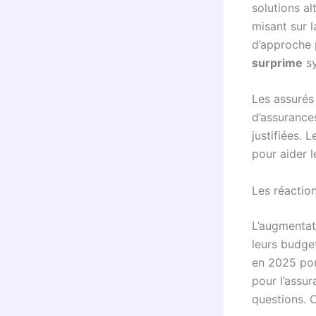
solutions a
misant sur l
d’approche p
surprime
sy
Les assurés
d’assurance
justifiées. L
pour aider 
Les réactio
L’augmentat
leurs budge
en 2025 pou
pour l’assu
questions.