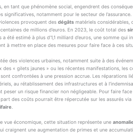
, en tant que phénomène social, engendrent des conséqu
 significatives, notamment pour le secteur de l’assurance
violences provoquent des
dégâts
matériels considérables, 
 centaines de millions d’euros. En 2023, le coût total des
si
a été estimé à plus d’1,1 milliard d’euros, une somme qui in
t à mettre en place des mesures pour faire face à ces situ
tée des violences urbaines, notamment suite à des événe
des « gilets jaunes » ou les récentes manifestations, les
 sont confrontées à une pression accrue. Les réparations li
riels, au rétablissement des infrastructures et à l’indemnis
t peser un risque financier non négligeable. Pour faire face
part des coûts pourrait être répercutée sur les assurés via
ifaire
.
de vue économique, cette situation représente une
anomali
qui craignent une augmentation de primes et une accumulat