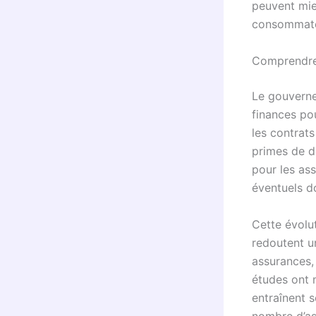
peuvent mieu
consommate
Comprendre 
Le gouverne
finances pou
les contrat
primes de d
pour les ass
éventuels 
Cette évolut
redoutent 
assurances, 
études ont 
entraînent s
nombre d’as