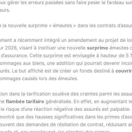
x gérer les erreurs passées sans faire peser le fardeau sur
urs.
la nouvelle surprime « émeutes » dans les contrats d’assu
ment a récemment intégré un amendement au projet de lo
r 2026, visant à instituer une nouvelle
surprime
émeutes d
s d’assurance. Cette surprime est envisagée à hauteur de 5
ommages aux biens, une addition qui pourrait devenir inco
urés. Le but affiché est de créer un fonds destiné à
couvrir
dommages causés lors des émeutes.
ion dans la tarification soulève des craintes parmi les assu
une
flambée tarifaire
généralisée. En effet, en augmentant l
le risque d’une réaction négative des assurés est palpable. 
montré que des hausses significatives dans les primes d’as
ouvent des demandes de résiliation de contrat, réduisant ai
surés et, par conséquent, les récoltes des primes.