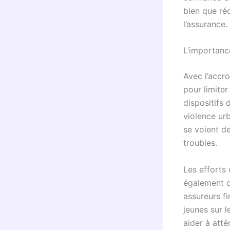
bien que ré
l’assurance.
L’importanc
Avec l’accr
pour limiter
dispositifs
violence urb
se voient d
troubles.
Les efforts
également d
assureurs f
jeunes sur 
aider à atté