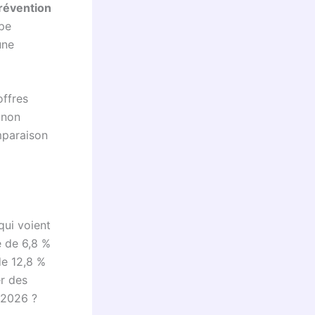
révention
ype
une
offres
 non
mparaison
qui voient
e de 6,8 %
de 12,8 %
r des
 2026 ?