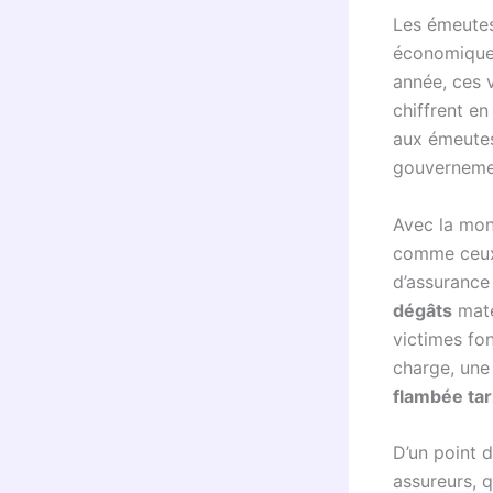
Les émeutes
économiques
année, ces 
chiffrent en
aux émeutes 
gouvernemen
Avec la mon
comme ceux 
d’assurance
dégâts
maté
victimes fon
charge, une 
flambée tar
D’un point 
assureurs, 