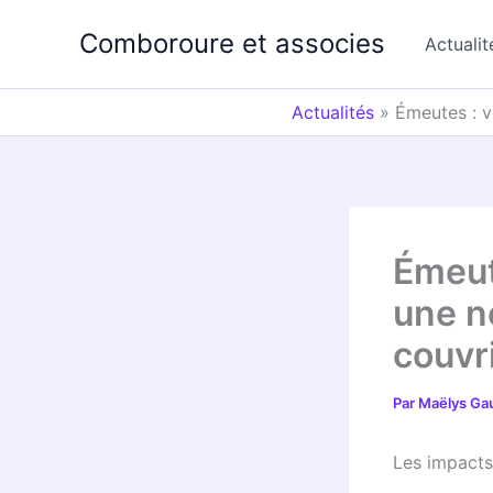
Aller
Comboroure et associes
au
Actualit
contenu
Actualités
»
Émeutes : v
Émeut
une n
couvri
Par
Maëlys Ga
Les impacts