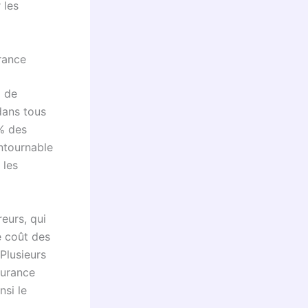
 les
rance
i de
ans tous
 % des
ntournable
les
reurs, qui
e coût des
Plusieurs
surance
nsi le