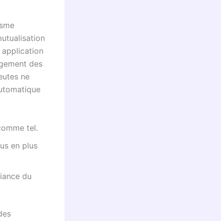
isme
mutualisation
 application
agement des
eutes ne
 automatique
comme tel.
us en plus
fiance du
des