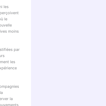
i les
 perçoivent
ù le
ouvelle
tives moins
stifiées par
urs
iment les
expérience
 compagnies
la
erver la
mouvements,