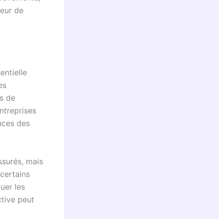
teur de
entielle
es
es de
entreprises
nces des
ssurés, mais
certains
uer les
tive peut