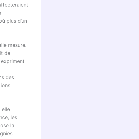
affecteraient
a
où plus d’un
elle mesure.
it de
s expriment
ns des
tions
 elle
nce, les
ose la
agnies