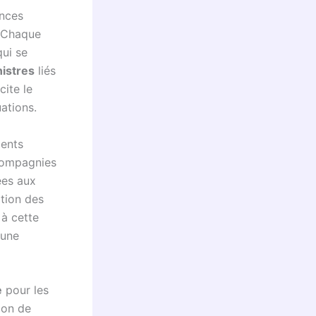
ences
. Chaque
qui se
nistres
liés
cite le
ations.
ments
 compagnies
ées aux
ation des
 à cette
 une
e
pour les
ion de