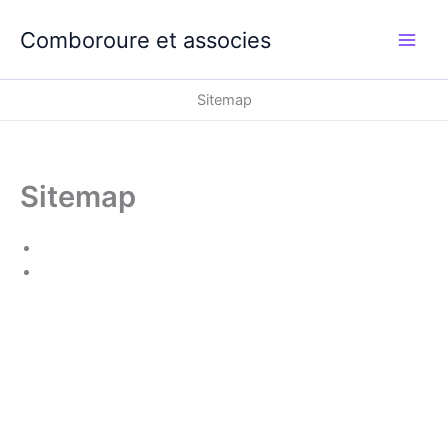
Aller
au
Comboroure et associes
contenu
Sitemap
Sitemap