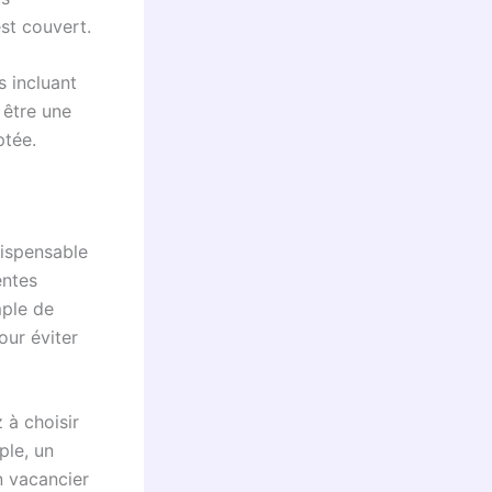
est couvert.
s incluant
 être une
ptée.
dispensable
entes
mple de
our éviter
 à choisir
ple, un
n vacancier