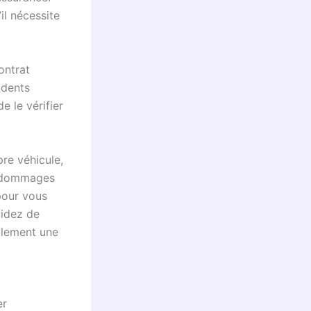
il nécessite
ontrat
idents
 le vérifier
pre véhicule,
s dommages
 pour vous
cidez de
galement une
er