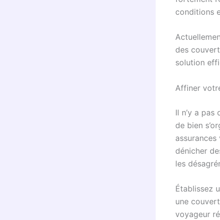
conditions e
Actuellemen
des couvertu
solution ef
Affiner vot
Il n’y a pas
de bien s’or
assurances v
dénicher des
les désagré
Établissez 
une couvert
voyageur ré