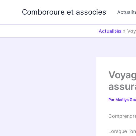
Aller
Comboroure et associes
au
Actualit
contenu
Actualités
»
Voy
Voyage
assur
Par
Maëlys Ga
Comprendre 
Lorsque l’o