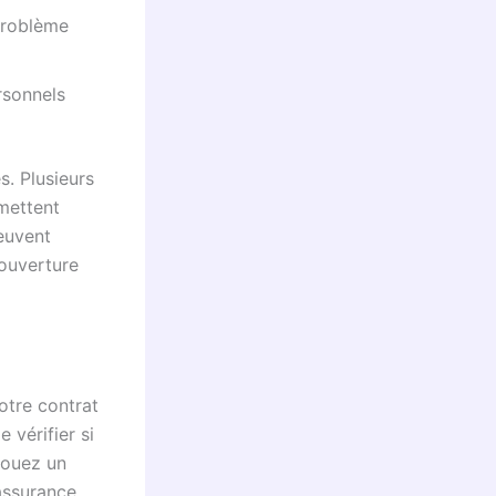
problème
rsonnels
s. Plusieurs
mettent
peuvent
couverture
votre contrat
 vérifier si
louez un
assurance.