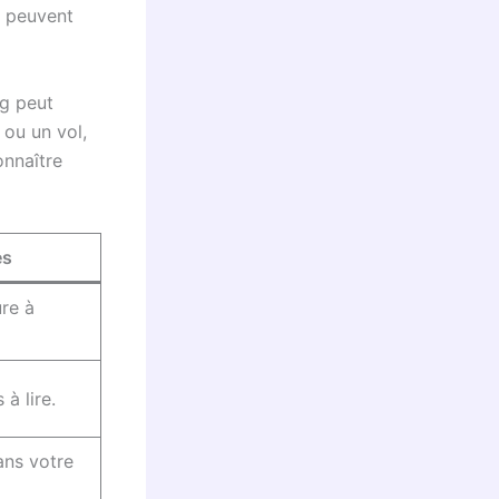
e peuvent
ng peut
 ou un vol,
onnaître
es
ure à
à lire.
ans votre