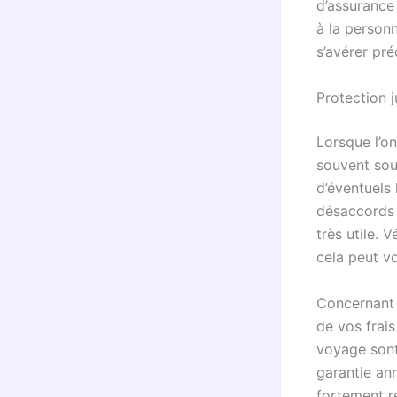
d’assurance
à la person
s’avérer pré
Protection 
Lorsque l’on
souvent sou
d’éventuels 
désaccords s
très utile. 
cela peut v
Concernant l
de vos frais
voyage sont
garantie an
fortement re