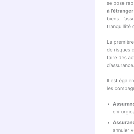
se pose rap
à l’étranger
biens. L’ass
tranquillité
La première 
de risques 
faire des ac
d’assurance
Il est égal
les compagni
Assuranc
chirurgica
Assuranc
annuler v