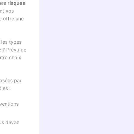
vers
risques
ant vos
e offre une
 les types
e ? Prévu de
otre choix
posées par
les :
rventions
ous devez