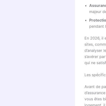
Assuranc
majeur de
Protecti
pendant 
En 2026, il 
sites, com
d’analyser l
s’avérer pa
qui ne satis
Les spécifi
Avant de par
d’assurance 
vous êtes bi
logement, i