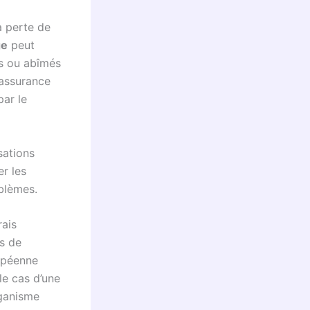
a perte de
ge
peut
us ou abîmés
 assurance
par le
sations
er les
oblèmes.
rais
s de
opéenne
le cas d’une
rganisme