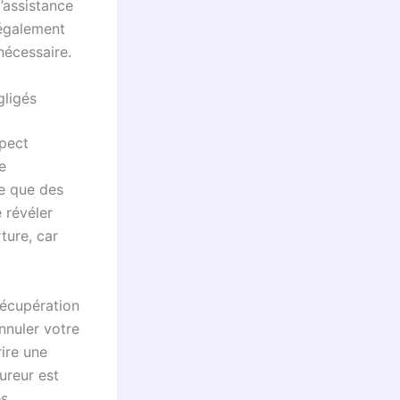
’assistance
 également
nécessaire.
gligés
spect
e
ve que des
 révéler
rture, car
 récupération
nnuler votre
ire une
ureur est
es