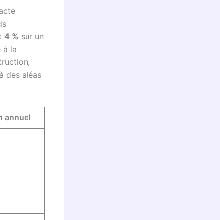
acte
ds
t
4 %
sur un
 à la
truction,
à des aléas
n annuel