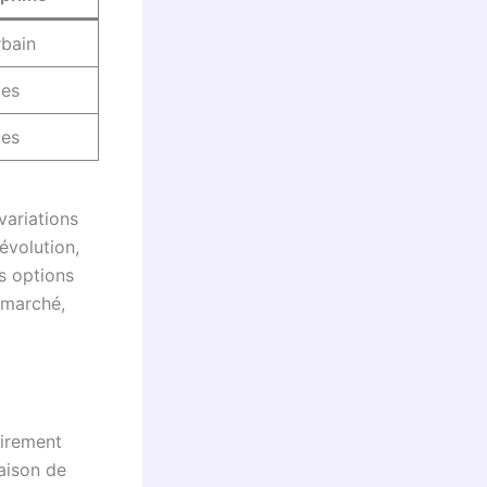
rbain
mes
mes
variations
évolution,
s options
 marché,
airement
aison de