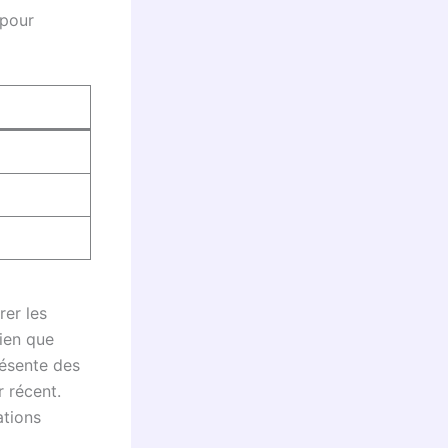
 pour
rer les
bien que
résente des
r récent.
ations