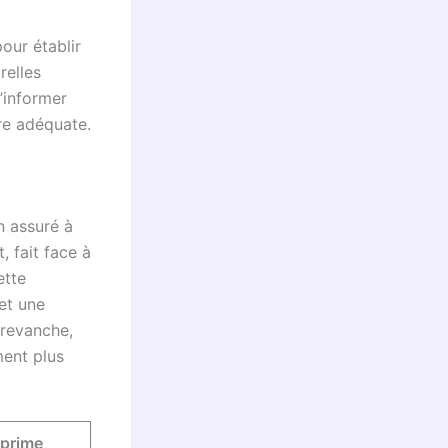
our établir
relles
’informer
ure adéquate.
n assuré à
, fait face à
ette
et une
 revanche,
ent plus
 prime