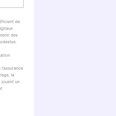
ficient de
igitaux
tenir des
modestes.
tation
 l’assurance
lage, la
 jouent un
nt