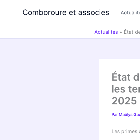
Aller
Comboroure et associes
au
Actualit
contenu
Actualités
»
État de
État d
les t
2025
Par
Maëlys Ga
Les primes 