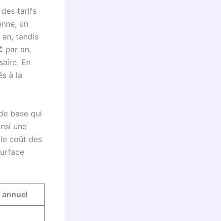
des tarifs
enne, un
 an, tandis
€
par an.
saire. En
és à la
 de base qui
insi une
 le coût des
surface
 annuel