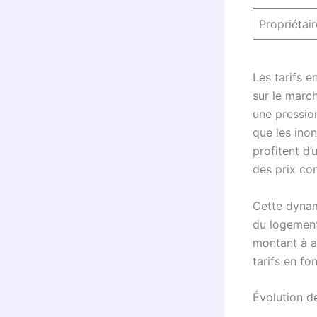
Propriétai
Les tarifs e
sur le marc
une pression
que les inon
profitent d’
des prix com
Cette dynami
du logement.
montant à as
tarifs en fo
Évolution d