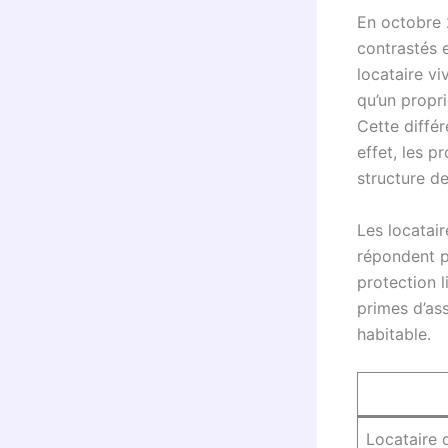
En octobre 
contrastés 
locataire v
qu’un propr
Cette diffé
effet, les p
structure de
Les locatai
répondent p
protection l
primes d’as
habitable.
Locataire 