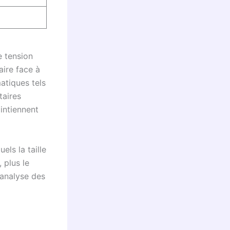
e tension
aire face à
matiques tels
taires
intiennent
els la taille
 plus le
’analyse des