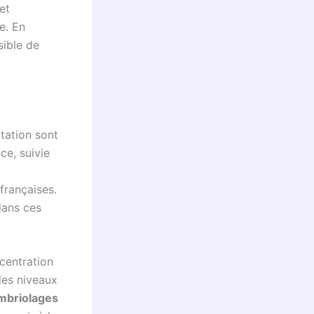
et
e. En
sible de
itation sont
ce, suivie
françaises.
dans ces
ncentration
des niveaux
mbriolages