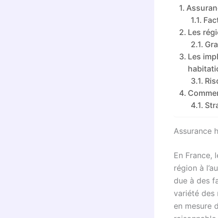
Assuranc
Fac
Les régi
Gra
Les impl
habitat
Ris
Comment
Str
Assurance ha
En France, 
région à l’
due à des fa
variété des
en mesure d