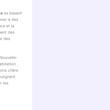
ma
se basent
ener à des
ce et la
hent des
nt des
 Nouvelle-
abitation
oins chère
oulignent
r les