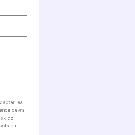
dapter les
rance devra
aux de
arifs en