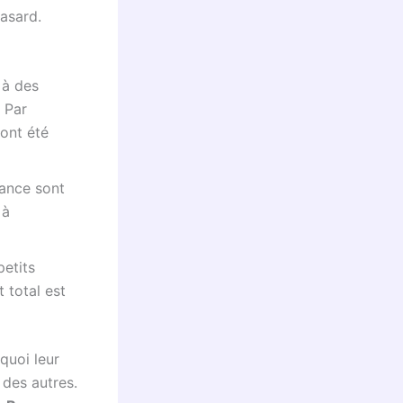
hasard.
 à des
. Par
ont été
rance sont
 à
petits
 total est
quoi leur
 des autres.