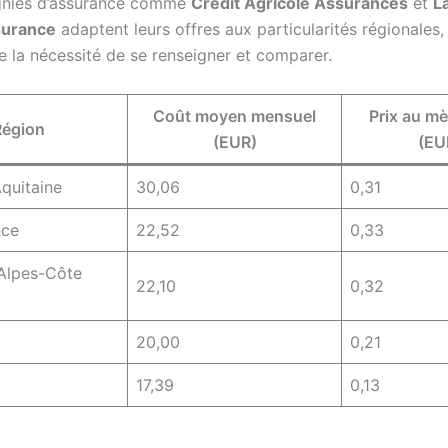
nies d’assurance comme
Crédit Agricole Assurances
et
L
surance
adaptent leurs offres aux particularités régionales,
le la nécessité de se renseigner et comparer.
Coût moyen mensuel
Prix au mè
Région
(EUR)
(EU
quitaine
30,06
0,31
nce
22,52
0,33
Alpes-Côte
22,10
0,32
20,00
0,21
17,39
0,13