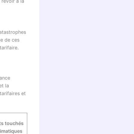
 revoir à la
catastrophes
ie de ces
arifaire.
rance
t la
arifaires et
ts touchés
limatiques