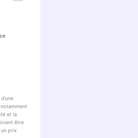
nce
 d’une
e, notamment
té et la
oivent être
 un prix