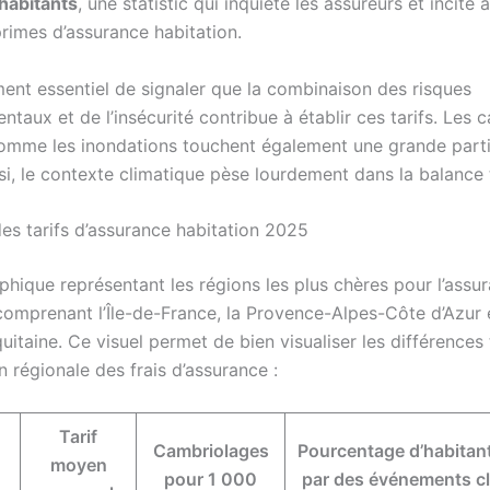
habitants
, une statistic qui inquiète les assureurs et incite à
primes d’assurance habitation.
ment essentiel de signaler que la combinaison des risques
taux et de l’insécurité contribue à établir ces tarifs. Les 
comme les inondations touchent également une grande part
si, le contexte climatique pèse lourdement dans la balance t
es tarifs d’assurance habitation 2025
phique représentant les régions les plus chères pour l’assu
 comprenant l’Île-de-France, la Provence-Alpes-Côte d’Azur e
itaine. Ce visuel permet de bien visualiser les différences t
on régionale des frais d’assurance :
Tarif
Cambriolages
Pourcentage d’habitan
moyen
pour 1 000
par des événements c