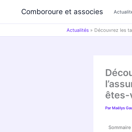
Aller
Comboroure et associes
au
Actualit
contenu
Actualités
»
Découvrez les tar
Décou
l’assu
êtes-
Par
Maëlys Ga
Sommaire 