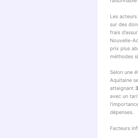
raisonnable
Les acteurs
sur des don
frais d’assu
Nouvelle-Aq
prix plus a
méthodes sim
Selon une é
Aquitaine s
atteignant
3
avec un tar
l’importance
dépenses.
Facteurs inf