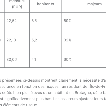
mensuel
habitants
majeurs
(EUR)
22,52
6,5
69%
e
22,10
5,2
82%
30,06
4,1
60%
 présentées ci-dessus montrent clairement la nécessité d’a
ssurance en fonction des risques : un résident de l’Île-de-F
 coûts bien plus élevés qu’un habitant en Bretagne, où le t
 est significativement plus bas. Les assureurs ajustent leurs t
es éléments de risque.