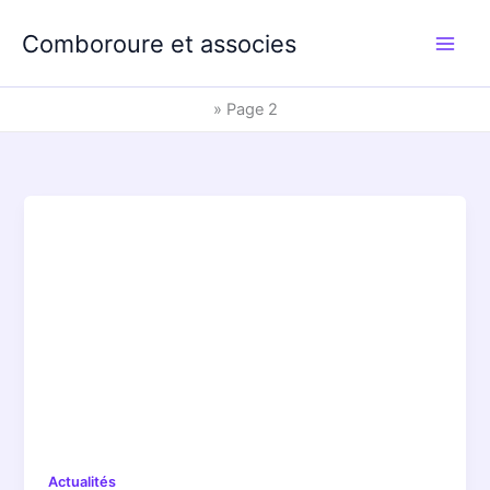
Aller
au
Comboroure et associes
contenu
»
Page 2
Actualités