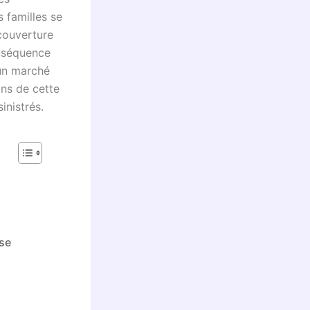
 familles se
couverture
onséquence
’un marché
ons de cette
inistrés.
use