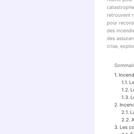
catastrophes
retrouvent 
pour recons
des incendi
des assuranc
crise, explo
Sommair
Incend
Le
L
L
Incend
L
A
Les co