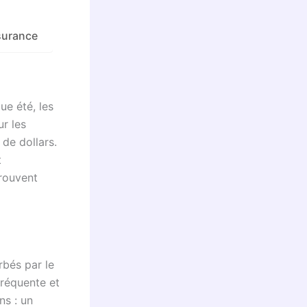
surance
e été, les
ur les
 de dollars.
t
trouvent
rbés par le
fréquente et
ns : un