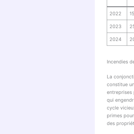
2022
1
2023
2
2024
2
Incendies de
La conjonct
constitue u
entreprises
qui engendr
cycle vicie
primes pour 
des proprié