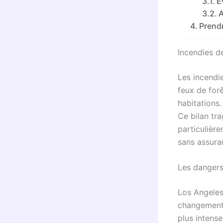
É
A
Prend
Incendies de
Les incendi
feux de forê
habitations.
Ce bilan tra
particulièr
sans assura
Les dangers
Los Angeles
changement 
plus intense