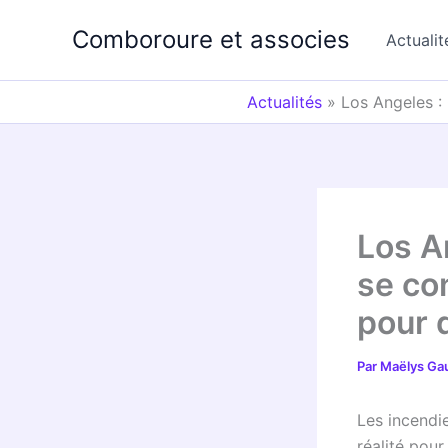
Aller
Comboroure et associes
au
Actualit
contenu
Actualités
»
Los Angeles :
Los A
se co
pour 
Par
Maëlys Ga
Les incendi
réalité pour