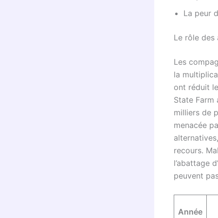
La peur d
Le rôle des
Les compagn
la multiplic
ont réduit l
State Farm 
milliers de 
menacée par
alternatives
recours. M
l’abattage 
peuvent pas
Année