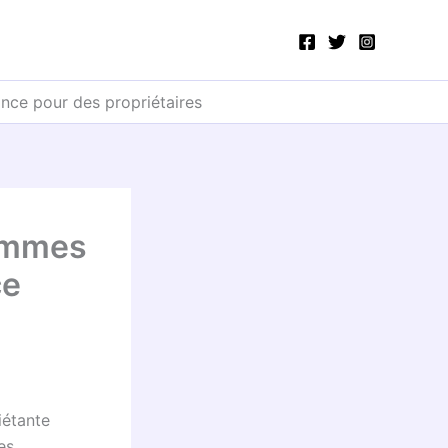
ance pour des propriétaires
lammes
ce
iétante
es