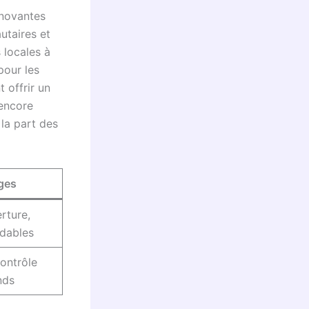
innovantes
utaires et
 locales à
pour les
 offrir un
 encore
la part des
ges
rture,
rdables
ontrôle
nds