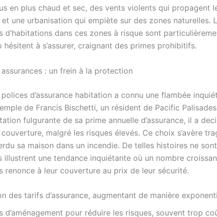
lus en plus chaud et sec, des vents violents qui propagent 
 et une urbanisation qui empiète sur des zones naturelles. 
es d’habitations dans ces zones à risque sont particulièrem
hésitent à s’assurer, craignant des primes prohibitifs.
assurances : un frein à la protection
 polices d’assurance habitation a connu une flambée inquié
emple de Francis Bischetti, un résident de Pacific Palisades
ation fulgurante de sa prime annuelle d’assurance, il a dec
 couverture, malgré les risques élevés. Ce choix s’avère tr
perdu sa maison dans un incendie. De telles histoires ne son
es illustrent une tendance inquiétante où un nombre croissa
s renonce à leur couverture au prix de leur sécurité.
on des tarifs d’assurance, augmentant de manière exponenti
s d’aménagement pour réduire les risques, souvent trop co