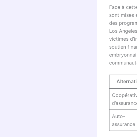
Face à cette
sont mises 
des program
Los Angeles 
victimes d’i
soutien fina
embryonnair
communauté
Alternat
Coopérati
d’assuranc
Auto-
assurance