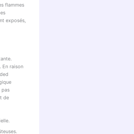
les flammes
Les
ent exposés,
tante.
. En raison
ided
agique
t pas
nt de
elle.
ûteuses.