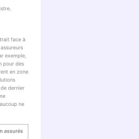
stre.
rait face à
s assureurs
Par exemple,
n pour des
urent en zone
lutions
 de dernier
mme
beaucoup ne
on assurés