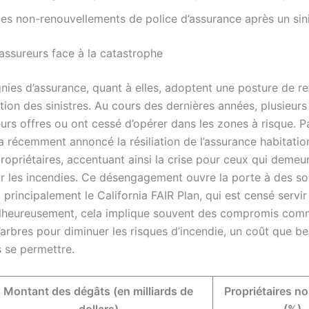
es non-renouvellements de police d’assurance après un sini
 assureurs face à la catastrophe
ies d’assurance, quant à elles, adoptent une posture de ret
ation des sinistres. Au cours des dernières années, plusieur
eurs offres ou ont cessé d’opérer dans les zones à risque. 
a récemment annoncé la résiliation de l’assurance habitatio
propriétaires, accentuant ainsi la crise pour ceux qui deme
 les incendies. Ce désengagement ouvre la porte à des so
, principalement le California FAIR Plan, qui est censé servir
alheureusement, cela implique souvent des compromis co
d’arbres pour diminuer les risques d’incendie, un coût que 
 se permettre.
Montant des dégâts (en milliards de
Propriétaires n
dollars)
(%)