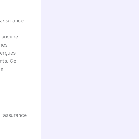
’assurance
u aucune
imes
perçues
nts. Ce
on
l’assurance