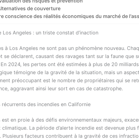
valuation des risques et prévention
lternatives de couverture
re conscience des réalités économiques du marché de l'as
 Los Angeles : un triste constat d’inaction
es à Los Angeles ne sont pas un phénomène nouveau. Chaqu
t se déclarent, causant des ravages tant sur la faune que s
 En 2024, les pertes ont été estimées à plus de 20 milliards
gique témoigne de la gravité de la situation, mais un aspec
ement préoccupant est le nombre de propriétaires qui se re
nce, aggravant ainsi leur sort en cas de catastrophe.
 récurrents des incendies en Californie
 est en proie à des défis environnementaux majeurs, exace
climatique. La période d’alerte incendie est devenue plus 
. Plusieurs facteurs contribuent à la gravité de ces infractio