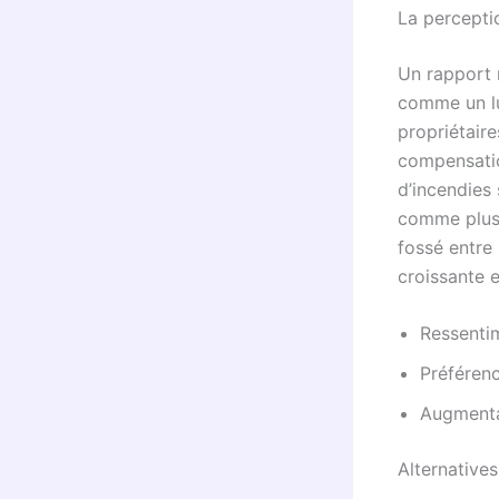
La percepti
Un rapport 
comme un lu
propriétair
compensatio
d’incendies
comme plus i
fossé entre 
croissante e
Ressentim
Préférenc
Augmentat
Alternatives