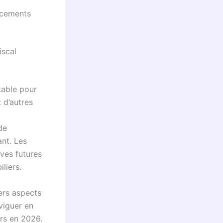
lacements
iscal
table pour
 d’autres
de
ant. Les
ives futures
liers.
ers aspects
viguer en
rs en 2026.