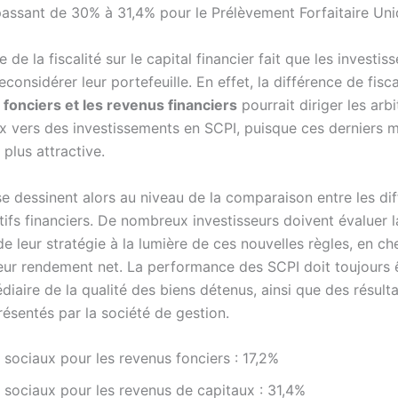
 passant de 30% à 31,4% pour le Prélèvement Forfaitaire Uni
 de la fiscalité sur le capital financier fait que les investis
econsidérer leur portefeuille. En effet, la différence de fisca
fonciers et les revenus financiers
pourrait diriger les arb
x vers des investissements en SCPI, puisque ces derniers m
 plus attractive.
se dessinent alors au niveau de la comparaison entre les di
tifs financiers. De nombreux investisseurs doivent évaluer l
e leur stratégie à la lumière de ces nouvelles règles, en ch
eur rendement net. La performance des SCPI doit toujours ê
édiaire de la qualité des biens détenus, ainsi que des résult
résentés par la société de gestion.
 sociaux pour les revenus fonciers : 17,2%
 sociaux pour les revenus de capitaux : 31,4%