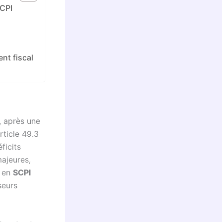
SCPI
nt fiscal
, après une
rticle 49.3
ficits
majeures,
t en
SCPI
seurs