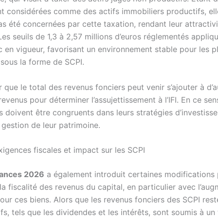
nt considérées comme des actifs immobiliers productifs, ell
as été concernées par cette taxation, rendant leur attractiv
Les seuils de 1,3 à 2,57 millions d’euros réglementés appliqué
c en vigueur, favorisant un environnement stable pour les 
 sous la forme de SCPI.
er que le total des revenus fonciers peut venir s’ajouter à d’
evenus pour déterminer l’assujettissement à l’IFI. En ce sens
rs doivent être congruents dans leurs stratégies d’investis
 gestion de leur patrimoine.
xigences fiscales et impact sur les SCPI
inances 2026
a également introduit certaines modifications 
a fiscalité des revenus du capital, en particulier avec l’au
our ces biens. Alors que les revenus fonciers des SCPI rest
ifs, tels que les dividendes et les intérêts, sont soumis à un