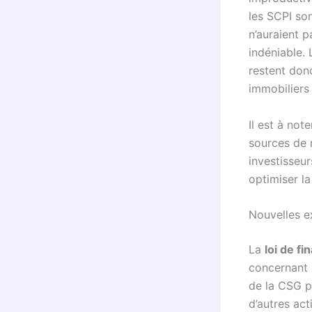
les SCPI so
n’auraient p
indéniable. 
restent don
immobiliers
Il est à not
sources de r
investisseu
optimiser la
Nouvelles e
La
loi de f
concernant l
de la CSG p
d’autres act