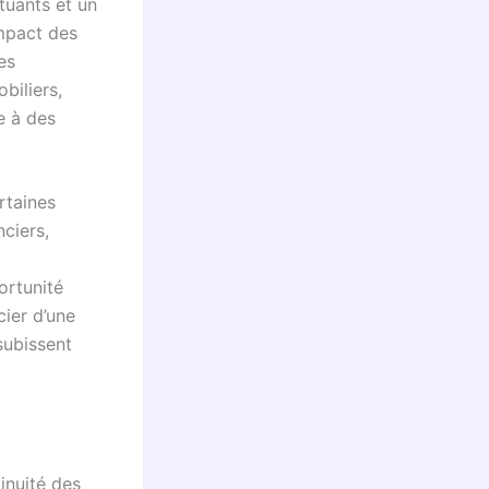
tuants et un
impact des
es
biliers,
e à des
rtaines
nciers,
ortunité
cier d’une
subissent
inuité des