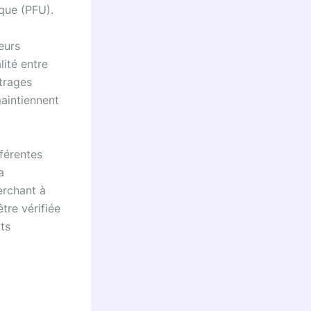
que (PFU).
seurs
lité entre
itrages
aintiennent
fférentes
a
erchant à
tre vérifiée
ats