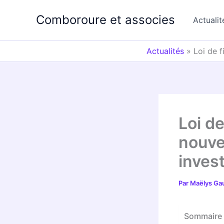
Aller
Comboroure et associes
au
Actualit
contenu
Actualités
»
Loi de f
Loi d
nouve
inves
Par
Maëlys Ga
Sommaire 