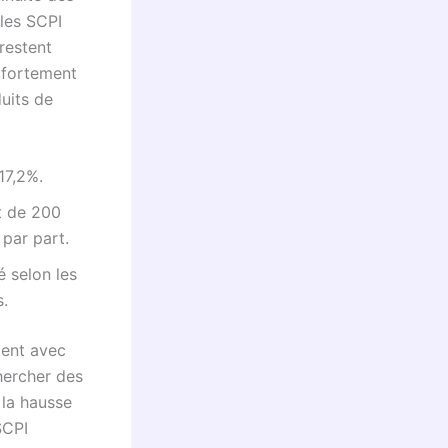
 les SCPI
restent
 fortement
uits de
17,2%.
t de 200
 par part.
é selon les
s.
gent avec
hercher des
 la hausse
SCPI