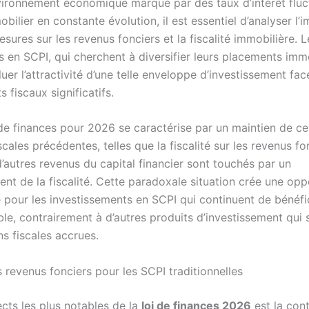
ironnement économique marqué par des taux d’intérêt fluc
ilier en constante évolution, il est essentiel d’analyser l’
sures sur les revenus fonciers et la fiscalité immobilière. L
s en SCPI, qui cherchent à diversifier leurs placements immo
uer l’attractivité d’une telle enveloppe d’investissement fac
fiscaux significatifs.
i de finances pour 2026 se caractérise par un maintien de ce
scales précédentes, telles que la fiscalité sur les revenus fo
’autres revenus du capital financier sont touchés par un
nt de la fiscalité. Cette paradoxale situation crée une opp
e pour les investissements en SCPI qui continuent de bénéfi
able, contrairement à d’autres produits d’investissement qui 
s fiscales accrues.
s revenus fonciers pour les SCPI traditionnelles
cts les plus notables de la
loi de finances 2026
est la cont