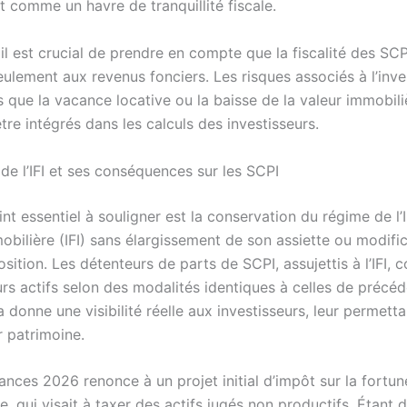
t comme un havre de tranquillité fiscale.
, il est crucial de prendre en compte que la fiscalité des SC
eulement aux revenus fonciers. Les risques associés à l’inv
s que la vacance locative ou la baisse de la valeur immobili
re intégrés dans les calculs des investisseurs.
de l’IFI et ses conséquences sur les SCPI
nt essentiel à souligner est la conservation du régime de l’
obilière (IFI) sans élargissement de son assiette ou modifi
osition. Les détenteurs de parts de SCPI, assujettis à l’IFI, 
urs actifs selon des modalités identiques à celles de précé
 donne une visibilité réelle aux investisseurs, leur permett
ur patrimoine.
nances 2026 renonce à un projet initial d’impôt sur la fortun
, qui visait à taxer des actifs jugés non productifs. Étant