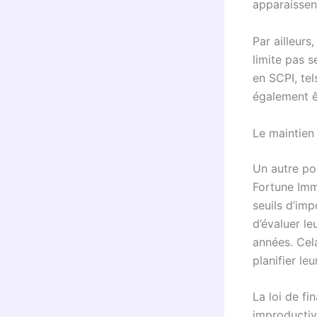
apparaissen
Par ailleurs
limite pas s
en SCPI, tel
également êt
Le maintien 
Un autre poi
Fortune Imm
seuils d’imp
d’évaluer le
années. Cela
planifier le
La loi de fi
improductive