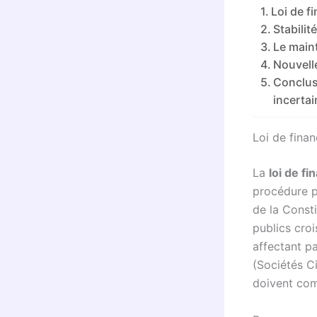
Loi de f
Stabilit
Le maint
Nouvelle
Conclusi
incertai
Loi de finan
La
loi de f
procédure pa
de la Consti
publics croi
affectant p
(Sociétés Ci
doivent com