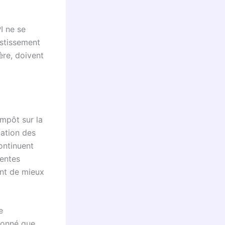
PI ne se
estissement
ère, doivent
Impôt sur la
cation des
continuent
dentes
ant de mieux
e
 donné que