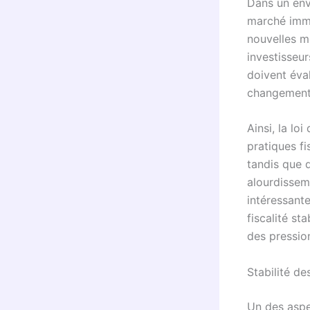
Dans un env
marché immob
nouvelles me
investisseur
doivent éval
changements 
Ainsi, la lo
pratiques fi
tandis que d
alourdisseme
intéressant
fiscalité st
des pression
Stabilité de
Un des aspe