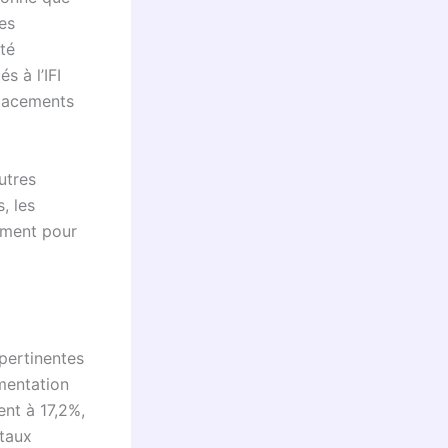
es
ité
s à l’IFI
placements
autres
, les
sement pour
pertinentes
gmentation
ent à 17,2%,
 taux