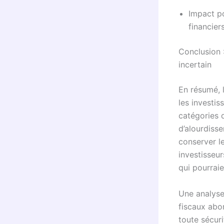
Impact po
financier
Conclusion :
incertain
En résumé, 
les investis
catégories 
d’alourdisse
conserver l
investisseur
qui pourrai
Une analyse
fiscaux abo
toute sécur