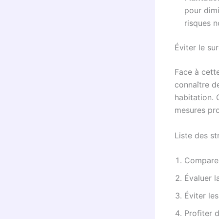
pour dimi
risques n
Éviter le su
Face à cette
connaître de
habitation
mesures pro
Liste des st
Comparer 
Évaluer l
Éviter le
Profiter 