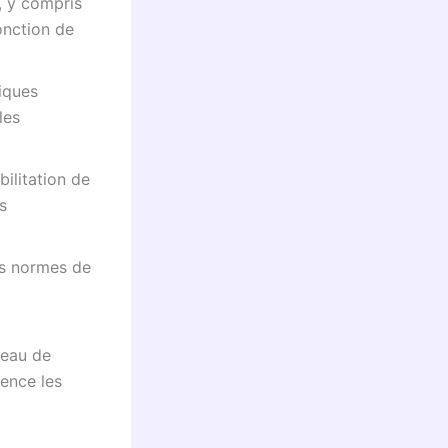
, y compris
onction de
iques
les
bilitation de
s
es normes de
veau de
uence les