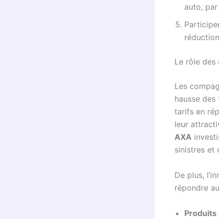
auto, par
Participe
réduction
Le rôle des
Les compagn
hausse des 
tarifs en r
leur attrac
AXA
investi
sinistres et 
De plus, l’i
répondre au
Produits