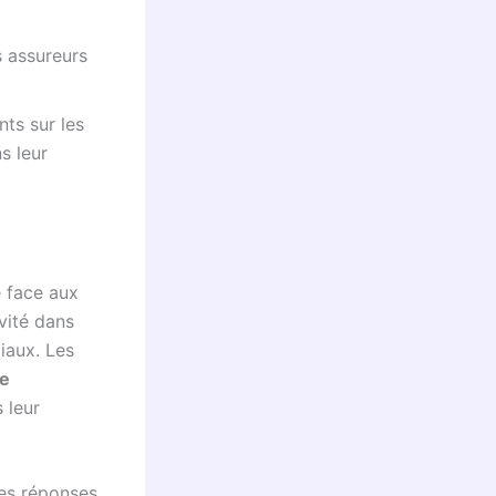
s assureurs
nts sur les
s leur
e face aux
ivité dans
ciaux. Les
le
 leur
des réponses