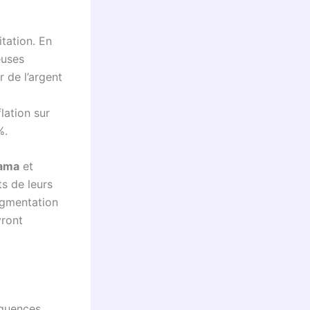
itation. En
euses
 de l’argent
lation sur
%.
ama
et
s de leurs
augmentation
vront
équences