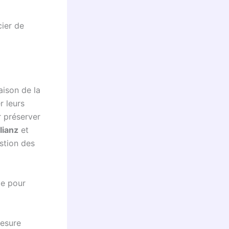
ier de
aison de la
r leurs
r préserver
lianz
et
stion des
le pour
mesure