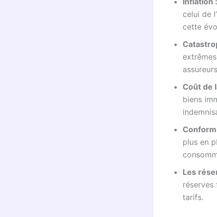
Inflation 
celui de 
cette évo
Catastro
extrêmes 
assureurs
Coût de l
biens im
indemnisa
Conformi
plus en p
consomm
Les réser
réserves 
tarifs.