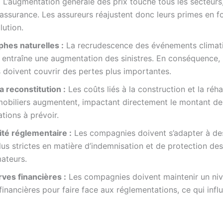
:
L’augmentation générale des prix touche tous les secteurs
l’assurance. Les assureurs réajustent donc leurs primes en f
lution.
phes naturelles :
La recrudescence des événements climat
entraîne une augmentation des sinistres. En conséquence, 
 doivent couvrir des pertes plus importantes.
a reconstitution :
Les coûts liés à la construction et la réha
mobiliers augmentent, impactant directement le montant de
tions à prévoir.
té réglementaire :
Les compagnies doivent s’adapter à d
lus strictes en matière d’indemnisation et de protection des
ateurs.
ves financières :
Les compagnies doivent maintenir un ni
financières pour faire face aux réglementations, ce qui infl