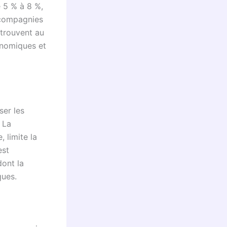
e 5 % à 8 %,
s compagnies
trouvent au
onomiques et
ser les
 La
 limite la
est
dont la
ques.