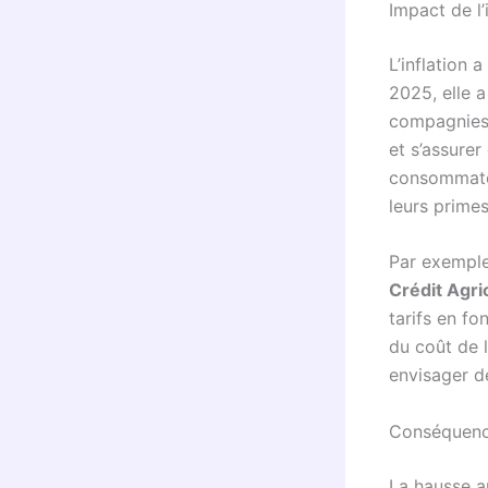
Impact de l’
L’inflation 
2025, elle 
compagnies 
et s’assure
consommateu
leurs prime
Par exemple
Crédit Agr
tarifs en fo
du coût de l
envisager d
Conséquence
La hausse a