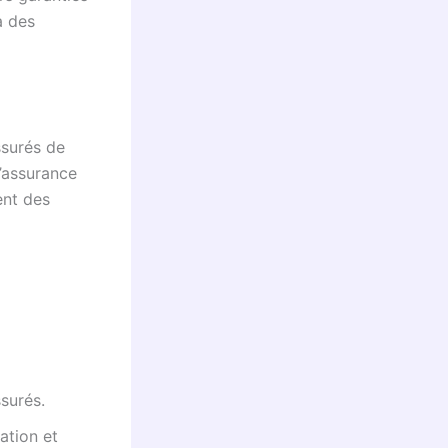
à des
ssurés de
l’assurance
nt des
surés.
ation et