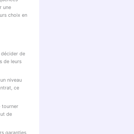
ir une
eurs choix en
décider de
s de leurs
 un niveau
ntrat, ce
e tourner
but de
rs garanties