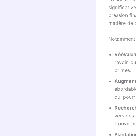
significativ
pression fin
matière de 
Notamment, 
Réévaluat
revoir le
primes.
Augmenta
abordable
qui pourr
Recherch
vers des 
trouver d
Plantatio