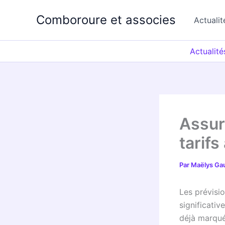
Aller
Comboroure et associes
au
Actualit
contenu
Actualité
Assur
tarif
Par
Maëlys Ga
Les prévisi
significati
déjà marqué