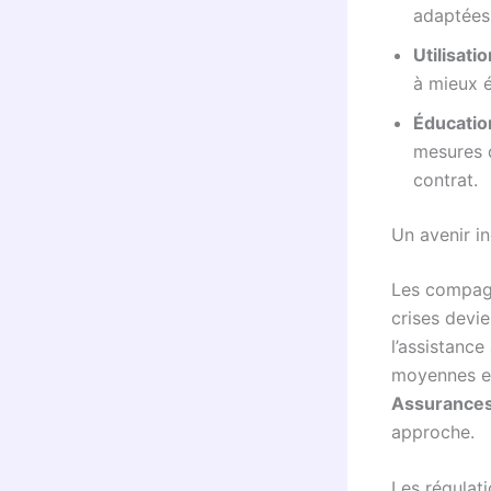
adaptées 
Utilisati
à mieux é
Éducation
mesures d
contrat.
Un avenir i
Les compagn
crises devie
l’assistance
moyennes e
Assurance
approche.
Les régulat