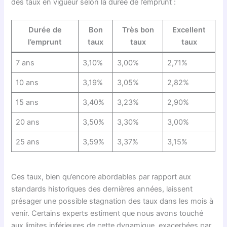
des taux en vigueur selon la durée de l’emprunt :
Durée de
Bon
Très bon
Excellent
l’emprunt
taux
taux
taux
7 ans
3,10%
3,00%
2,71%
10 ans
3,19%
3,05%
2,82%
15 ans
3,40%
3,23%
2,90%
20 ans
3,50%
3,30%
3,00%
25 ans
3,59%
3,37%
3,15%
Ces taux, bien qu’encore abordables par rapport aux
standards historiques des dernières années, laissent
présager une possible stagnation des taux dans les mois à
venir. Certains experts estiment que nous avons touché
aux limites inférieures de cette dynamique, exacerbées par