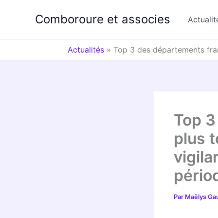
Aller
Comboroure et associes
au
Actualit
contenu
Actualités
»
Top 3 des départements fran
Top 3
plus 
vigil
pério
Par
Maëlys Ga