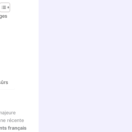
ages
sûrs
majeure
Une récente
nts français