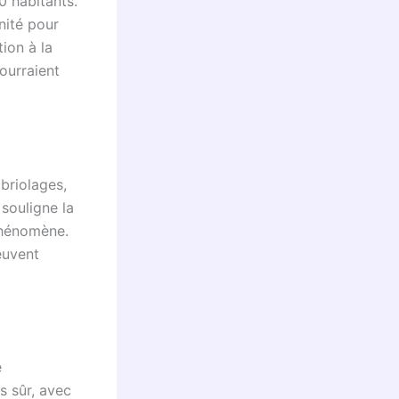
0 habitants.
nité pour
tion à la
pourraient
briolages,
souligne la
phénomène.
euvent
e
s sûr, avec