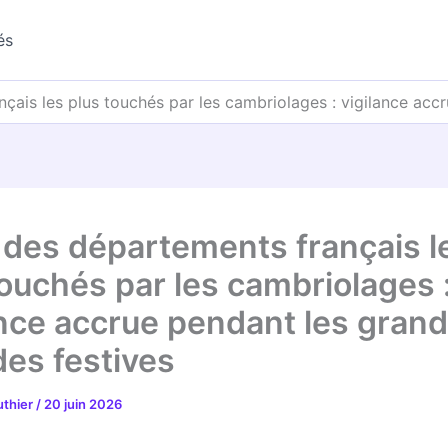
és
çais les plus touchés par les cambriolages : vigilance acc
 des départements français l
touchés par les cambriolages 
ance accrue pendant les gran
des festives
uthier
/
20 juin 2026