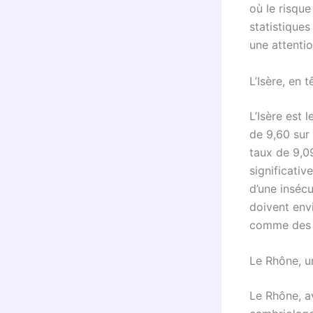
où le risqu
statistiques
une attentio
L’Isère, en 
L’Isère est 
de 9,60 sur 
taux de 9,0
significati
d’une inséc
doivent env
comme des s
Le Rhône, un
Le Rhône, a