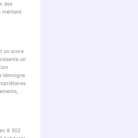
ur des
i méritent
nt un score
eprésente un
tion
se témoigne
opriétaires
gements,
vec 8 302