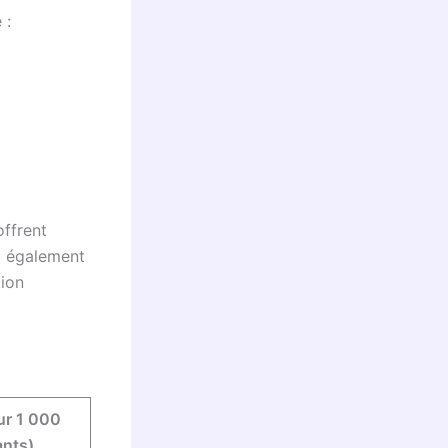
 :
offrent
t également
tion
ur 1 000
ants)