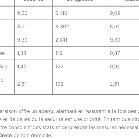
9,60
6 116
9,09
8,61
8 302
8,61
9,30
2 811
9,30
se
1,33
119
0,87
Sud
1,47
122
0,91
de
2,61
192
2,61
raison offre un aperçu alarmant et rassurant à la fois des 
e et de celles où la sécurité est une priorité. En tant que cito
’être conscient des stats et de prendre les mesures nécessa
ûreté
de son domicile.