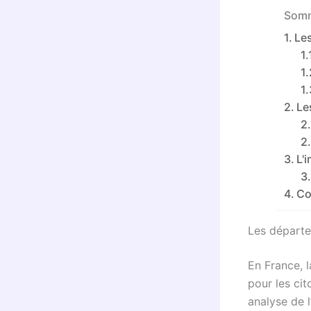
Somm
Les
Le
L'
Co
Les départe
En France, 
pour les ci
analyse de l