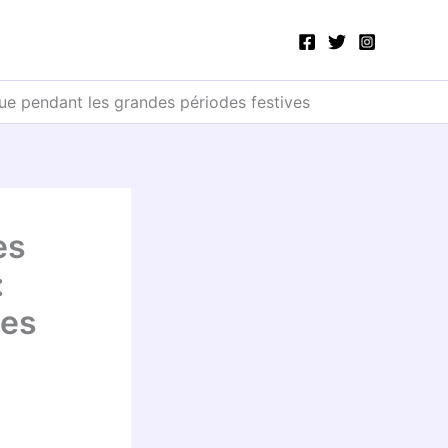
rue pendant les grandes périodes festives
es
:
des