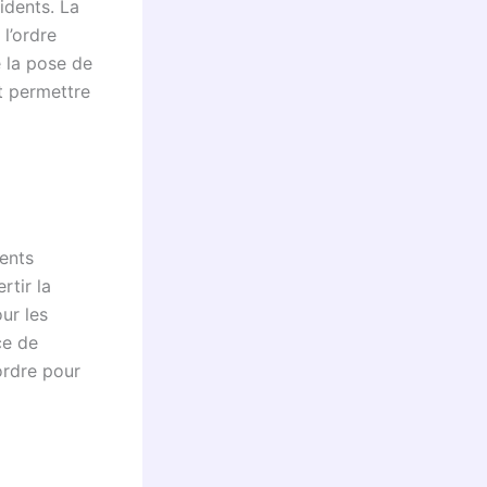
idents. La
 l’ordre
 la pose de
 permettre
ments
rtir la
ur les
ce de
’ordre pour