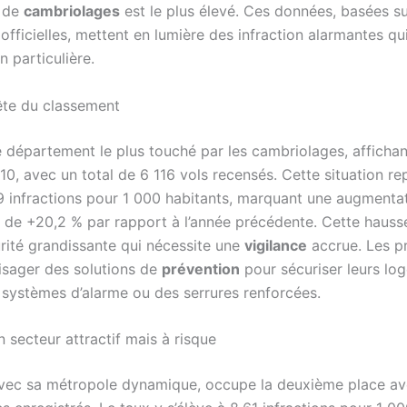
e de
cambriolages
est le plus élevé. Ces données, basées s
 officielles, mettent en lumière des infraction alarmantes qu
n particulière.
tête du classement
le département le plus touché par les cambriolages, afficha
10, avec un total de 6 116 vols recensés. Cette situation r
9 infractions pour 1 000 habitants, marquant une augmenta
ve de +20,2 % par rapport à l’année précédente. Cette haus
urité grandissante qui nécessite une
vigilance
accrue. Les pr
isager des solutions de
prévention
pour sécuriser leurs lo
ystèmes d’alarme ou des serrures renforcées.
 secteur attractif mais à risque
vec sa métropole dynamique, occupe la deuxième place a