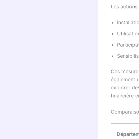
Les actions 
Installat
Utilisati
Participa
Sensibili
Ces mesures
également u
explorer des
financière e
Comparaison
Départe