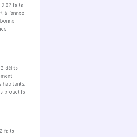
 0,87 faits
t à l’année
 bonne
nce
2 délits
tement
s habitants.
s proactifs
2 faits