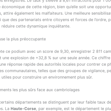
 enregistrés. Le taux y s’élève à 8,61 infractions pour 1 00
té économique de cette région, bien qu’elle soit une opportu
s, attire également les malfaiteurs. Une meilleure sensibilisa
si que des partenariats entre citoyens et forces de l’ordre, 
à réduire cette dynamique inquiétante.
usse la plus préoccupante
ète ce podium avec un score de 9,30, enregistrer 2 811 cam
t une explosion de +32,8 % sur une seule année. Ce chiffre 
’une réponse rapide des autorités locales pour contrer ce 
ives communautaires, telles que des groupes de vigilance, p
s utiles pour construire un environnement plus sûr.
ments les plus sûrs face aux cambriolages
 certains départements se distinguent par leur faible taux d
es. La
Haute-Corse
, par exemple, est le département le plu