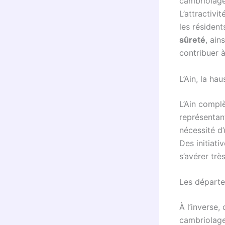
cambriolages
L’attractivi
les résident
sûreté
, ain
contribuer 
L’Ain, la ha
L’Ain compl
représentan
nécessité d
Des initiat
s’avérer trè
Les départe
À l’inverse,
cambriolag