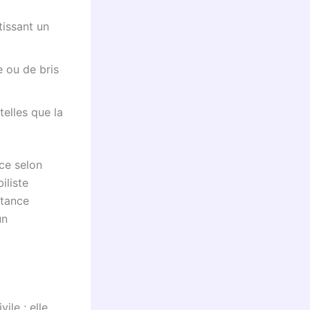
tissant un
 ou de bris
elles que la
ce selon
iliste
stance
un
ile ; elle