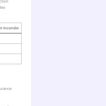
ction
des
et Incendie
surance