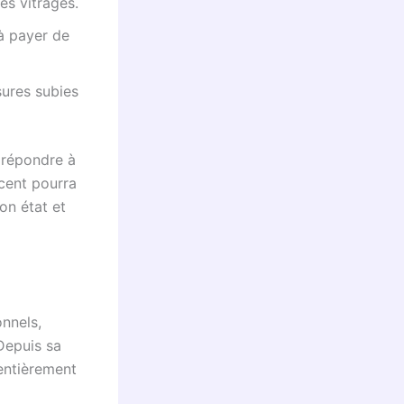
es vitrages.
à payer de
sures subies
 répondre à
écent pourra
on état et
onnels,
 Depuis sa
 entièrement