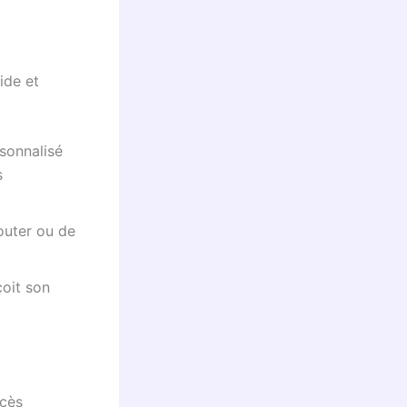
ide et
sonnalisé
s
jouter ou de
çoit son
ccès