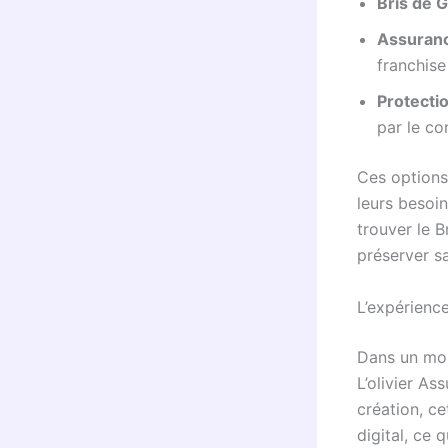
Bris de 
Assuranc
franchise
Protecti
par le co
Ces options
leurs besoin
trouver le B
préserver sa
L’expérience
Dans un mond
L’olivier As
création, ce
digital, ce 