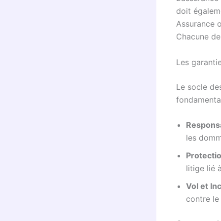
doit égaleme
Assurance of
Chacune de c
Les garanti
Le socle de
fondamenta
Responsab
les domm
Protecti
litige lié
Vol et In
contre le