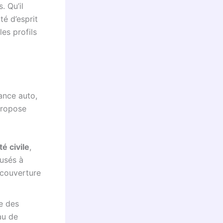
. Qu’il
té d’esprit
les profils
rance auto,
propose
é civile
,
ausés à
a couverture
re des
au de