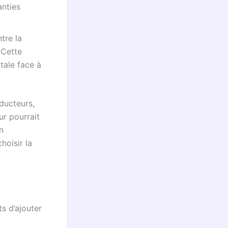
anties
tre la
 Cette
tale face à
ducteurs,
ur pourrait
n
hoisir la
s d’ajouter