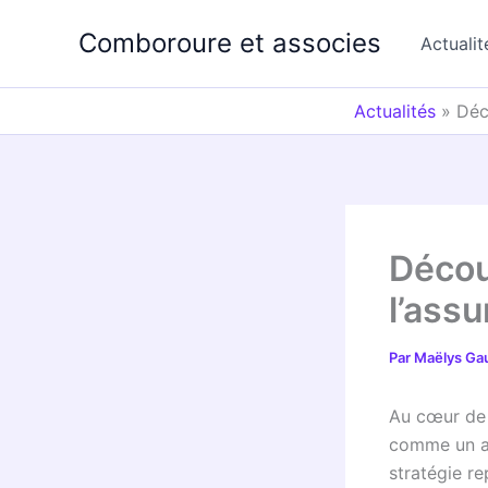
Aller
Comboroure et associes
au
Actualit
contenu
Actualités
»
Déc
Décou
l’ass
Par
Maëlys Ga
Au cœur de l
comme un ac
stratégie re