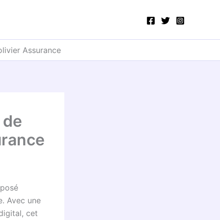
olivier Assurance
 de
urance
mposé
e. Avec une
igital, cet