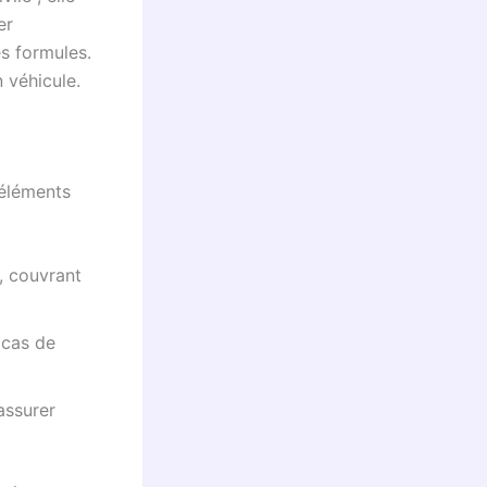
er
es formules.
 véhicule.
 éléments
i, couvrant
 cas de
assurer